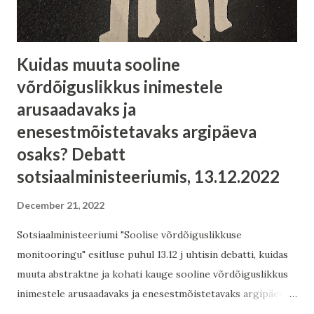
Kuidas muuta sooline
võrdõiguslikkus inimestele
arusaadavaks ja
enesestmõistetavaks argipäeva
osaks? Debatt
sotsiaalministeeriumis, 13.12.2022
December 21, 2022
Sotsiaalministeeriumi "Soolise võrdõiguslikkuse
monitooringu" esitluse puhul 13.12 j uhtisin debatti, kuidas
muuta abstraktne ja kohati kauge sooline võrdõiguslikkus
inimestele arusaadavaks ja enesestmõistetavaks argipäeva
osaks, et see seostuks inimeste endi tajutud sooga seotud