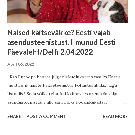
tõusu ja haridus- ja sotsiaalvaldkonna palkade tõusuga
viimastel aastatel. Mõõdetakse tunnipalka sotsiaalm...
Naised kaitseväkke? Eesti vajab
asendusteenistust. Ilmunud Eesti
Päevaleht/Delfi 2.04.2022
April 06, 2022
Kas Euroopa hapras julgeolekuolukorras tasuks Eestis
muuta ehk naiste kaitseteenistus kohustuslikuks, nagu
Iisraelis? Seda võiks teha, kui kaitseväes arendada välja
asendusteenistus, mille sisu oleks kodanikukaitse,
sõjameditsiin, erinevad hooldusteenused, millele oleks
SHARE
POST A COMMENT
READ MORE
rakendust erinevate kriiside ajal. Kui naine soovib relva
kanda, ka see valik on Eesti kaitseväes naistele avatud ja on