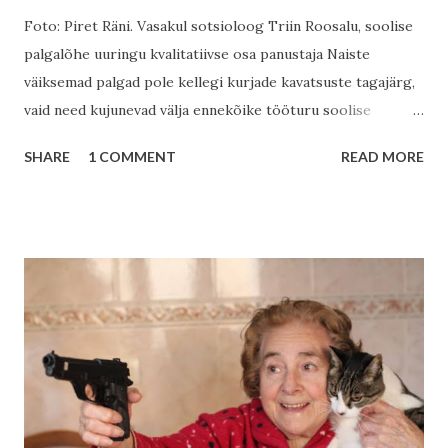
Foto: Piret Räni. Vasakul sotsioloog Triin Roosalu, soolise
palgalõhe uuringu kvalitatiivse osa panustaja Naiste
väiksemad palgad pole kellegi kurjade kavatsuste tagajärg,
vaid need kujunevad välja ennekõike tööturu soolise
struktuuri, traditsioonide, naiste suurema
SHARE
1 COMMENT
READ MORE
hoolduskoormuse ja samuti eelarvamuste ning sooliste
võimussuhete tõttu. Tallinna Ülikooli sotsioloogid Marge
Unt , Kadri Täht , Kadri Aavik , Triin Roosalu jt selgitasid
sotsiaalministeeriumi tellimusel koostöös TTÜ ja
Statistikaametiga kolm aastat väldanud uurimuste sarjas
https://rege.tlu.ee/ Eesti suure soolise palgalõhe
põhjuseid. Eestis on aastaid püsinud Euroopa Liidu suurim
sooline palgalõhe (2021 oli tunnipalga erinevus naiste
kahjuks 14,9 %, vt
https://www.stat.ee/et/uudised/sooline-palgalohe-2021 ),
ent see on hakanud vähenema, ennekõike seoses alampalga