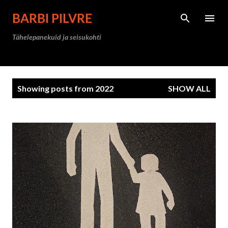
Skip to main content
BARBI PILVRE
Tähelepanekuid ja seisukohti
P
Showing posts from 2022
SHOW ALL
o
s
t
s