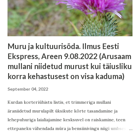
Muru ja kultuurisõda. Ilmus Eesti
Ekspress, Areen 9.08.2022 (Arusaam
mullani niidetud murust kui täiusliku
korra kehastusest on visa kaduma)
September 04, 2022
Kurdan korteriühistu listis, et trimmeriga mullani
äraniidetud murulapilt üksikute kõrte tasandamine ja
lehepuhuriga laialiajamine kesksuvel on raiskamine, teen
ettepaneku vähendada müra ja bensiinivingu niigi umbses
õues – ja saan vastu kahuritule: kujuta ette, teda segab