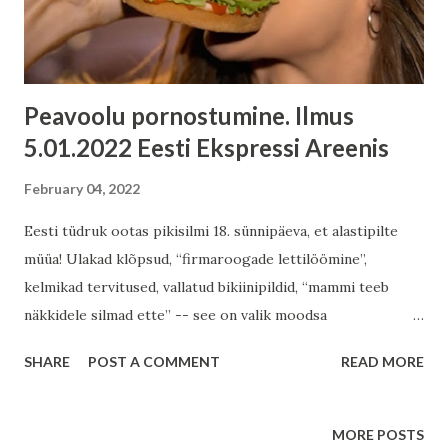
Peavoolu pornostumine. Ilmus
5.01.2022 Eesti Ekspressi Areenis
February 04, 2022
Eesti tüdruk ootas pikisilmi 18. sünnipäeva, et alastipilte
müüa! Ulakad klõpsud, “firmaroogade lettilöömine”,
kelmikad tervitused, vallatud bikiinipildid, “mammi teeb
näkkidele silmad ette” -- see on valik moodsa
erootikaplatvormi OnlyFans - ainelisest sisust Postimehe
SHARE
POST A COMMENT
READ MORE
portaalis ELU24s. Arengutel ja edulugudel hoiab silma peal
ka Õhtuleht: suunamudijad kolivad Instagramist OnlyFansi,
see omakorda “kisub seelikuid alla”, püüdes pornot välja
MORE POSTS