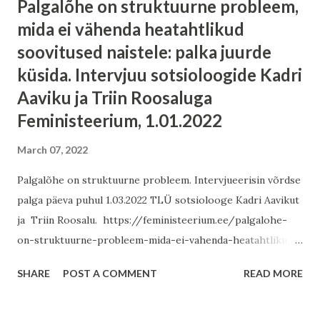
Palgalõhe on struktuurne probleem,
mida ei vähenda heatahtlikud
soovitused naistele: palka juurde
küsida. Intervjuu sotsioloogide Kadri
Aaviku ja Triin Roosaluga
Feministeerium, 1.01.2022
March 07, 2022
Palgalõhe on struktuurne probleem. Intervjueerisin võrdse
palga päeva puhul 1.03.2022 TLÜ sotsiolooge Kadri Aavikut
ja Triin Roosalu. https://feministeerium.ee/palgalohe-
on-struktuurne-probleem-mida-ei-vahenda-heatahtlikud-
soovitused-naistele-palka-juurde-kusida/
SHARE
POST A COMMENT
READ MORE