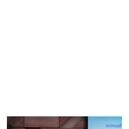
jäänud pigem kasarmute majutustingimuste taha toppama.
Samas on mehi, kes ei soovi maailmavaatelistel
veendumustel relva kanda, aga võiksid omandada
kodanikukaitse või päästjate või kasvõi hooldustöötajate
oskusi. Kriiside ajal on riigil selliseid inimesi, kes on valmis
suunduma kriisikoldesse, väga vaja. Meenutagem kasvõi
hooldustöötajate puudust haiglates seoses
koroonakriisiga. Või praegu näiteks sõjapõgenikega seotud
probleemide haldamist. Abitusega kokkupuutumine avardab
ka inimeste maailmast arusaamist. Sõda Ukrainas on
näidanud, et see, mis toimub tagalas, pole vähe...