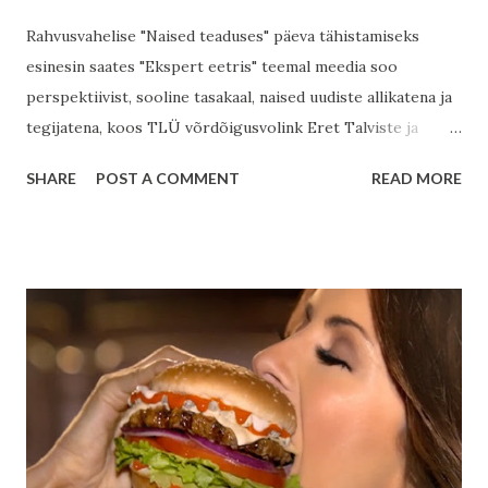
Rahvusvahelise "Naised teaduses" päeva tähistamiseks
esinesin saates "Ekspert eetris" teemal meedia soo
perspektiivist, sooline tasakaal, naised uudiste allikatena ja
tegijatena, koos TLÜ võrdõigusvolink Eret Talviste ja
riigiteadlase, julgeoleku ja rahu uurija Birgit Poopuuga
SHARE
POST A COMMENT
READ MORE
TLÜ Ekspert eetris, 9.02.2022 "Kui sooneutraalne on
teadus?